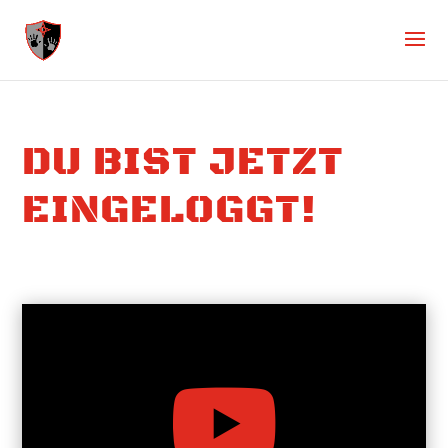
DU BIST JETZT
EINGELOGGT!
